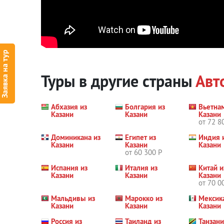
Заявка на тур
Туры в другие страны
Авт
Абхазия из
Болгария из
Вьетна
Казани
Казани
Казани
от 72 8
Доминикана из
Египет из
Индия 
Казани
Казани
Казани
от 60 300 Р
Испания из
Италия из
Китай и
Казани
Казани
Казани
от 70 0
Мальдивы из
Марокко из
Мексик
Казани
Казани
Казани
Россия из
Таиланд из
Танзани