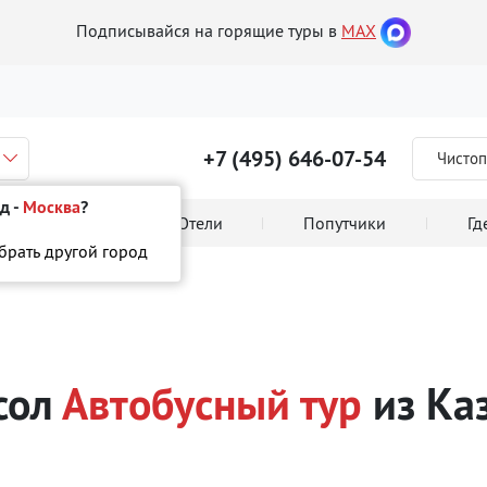
Подписывайся на горящие туры в
MAX
+7 (495) 646-07-54
Чистоп
д -
Москва
?
 тура онлайн
Отели
Попутчики
Гд
ыбрать другой город
сный тур
сол
Автобусный тур
из Ка