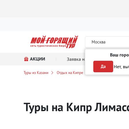
Москва
Ваш горо
АКЦИИ
Заявка на тур
Поиск
Нет, в
Да
Туры из Казани
Отдых на Кипре
Лимассол
Автобу
Туры на Кипр Лимас