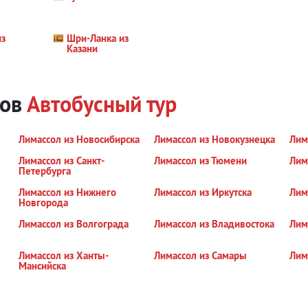
из
Шри-Ланка из
Казани
дов
Автобусный тур
Лимассол из Новосибирска
Лимассол из Новокузнецка
Лим
Лимассол из Санкт-
Лимассол из Тюмени
Лим
Петербурга
Лимассол из Нижнего
Лимассол из Иркутска
Лим
Новгорода
Лимассол из Волгограда
Лимассол из Владивостока
Лим
Лимассол из Ханты-
Лимассол из Самары
Лим
Мансийска