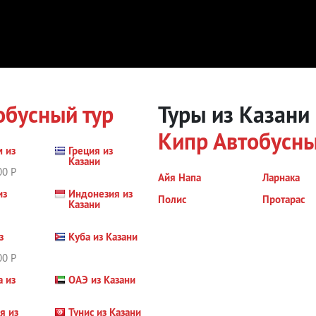
обусный тур
Туры из Казани
Кипр
Автобусны
м из
Греция из
Казани
00 Р
Айя Напа
Ларнака
из
Индонезия из
Полис
Протарас
Казани
з
Куба из Казани
00 Р
а из
ОАЭ из Казани
я из
Тунис из Казани