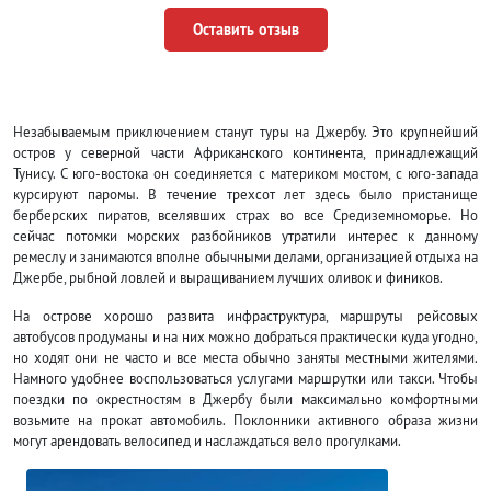
Оставить отзыв
Незабываемым приключением станут туры на Джербу. Это крупнейший
остров у северной части Африканского континента, принадлежащий
Тунису. С юго-востока он соединяется с материком мостом, с юго-запада
курсируют паромы. В течение трехсот лет здесь было пристанище
берберских пиратов, вселявших страх во все Средиземноморье. Но
сейчас потомки морских разбойников утратили интерес к данному
ремеслу и занимаются вполне обычными делами, организацией отдыха на
Джербе, рыбной ловлей и выращиванием лучших оливок и фиников.
На острове хорошо развита инфраструктура, маршруты рейсовых
автобусов продуманы и на них можно добраться практически куда угодно,
но ходят они не часто и все места обычно заняты местными жителями.
Намного удобнее воспользоваться услугами маршрутки или такси. Чтобы
поездки по окрестностям в Джербу были максимально комфортными
возьмите на прокат автомобиль. Поклонники активного образа жизни
могут арендовать велосипед и наслаждаться вело прогулками.