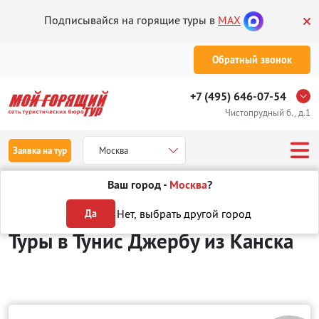
Подписывайся на горящие туры в
MAX
Обратный звонок
+7 (495) 646-07-54
Чистопрудный б., д.1
Заявка на тур
Москва
Ваш город -
Москва
?
Туры из Канска
Отдых в Тунисе
Джерба
Нет, выбрать другой город
Да
Туры в Тунис Джербу
из Канска