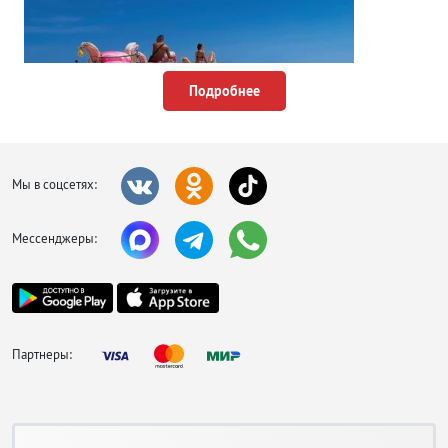
Подробнее
Мы в соцсетях:
фото Джерба
Несомненно, одной из главных причин популярности отдыха на Джербе
являются пляжи. Их не так много, поскольку побережья местами покрыты
Мессенджеры:
глиной, илом и камнями. Самые лучшие участки берега находятся на
северо-востоке острова и выглядят как открытки с лазурным морем и
белоснежным песком похожим на муку. За чистоту и оборудование
отвечают отели расположенные рядом. Соответственно на территории
гостиниц высокой категории намного больше удобств и идеальная
чистота, в то время как около бюджетного жилья временами попадается
Партнеры:
мусор и выброшенные на берег водоросли. По всему побережью снуют
торговцы сувенирами и погонщики верблюдов, предлагающие
прокатиться верхом.
Развлечения в горящих турах на