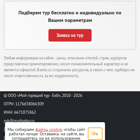
Подберем тур бесплатно и индивидуально по
Вашим параметрам
Заявка на тур
Любая информация на сайте - цены, описание отелей, стран, курортов
представлена ориентировочно, носит ознакомительный характер и не
является офертой. Взята со сторонних ресурсов, в связи с чем, турбюро не
несет ответственность за ее корректность.
© ООО «Мой горящий тур - Екб», 2010 - 2026
ОГРН: 1176658066309
ИНН: 6671075862
nsk@moihottur.ru
Пользовательское соглашение
Мы собираем
файлы cookie
, чтобы сайт
Ок
работал лучше. Оставаясь на сайте, вы
Стандартный договор на турпродукт
соглашаетесь на их использование.