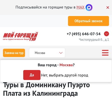
Подписывайся на горящие туры в
MAX
Обратный звонок
+7 (495) 646-07-54
Чистопрудный б., д.1
Заявка на тур
Москва
Ваш город -
Москва
?
Туры из Калининграда
Отдых в Доминикане
Пуэрто Плата
Нет, выбрать другой город
Да
Туры в Доминикану Пуэрто
Плата
из Калининграда