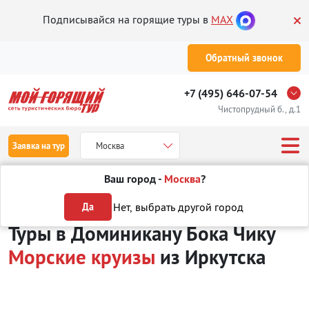
Подписывайся на горящие туры в
MAX
Обратный звонок
+7 (495) 646-07-54
Чистопрудный б., д.1
Заявка на тур
Москва
Ваш город -
Москва
?
Туры из Иркутска
Отдых в Доминикане
Бока Чика
Морские кр
Нет, выбрать другой город
Да
Туры в Доминикану Бока Чику
Морские круизы
из Иркутска