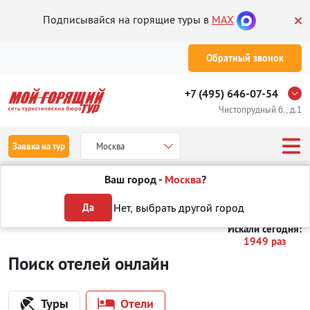
Подписывайся на горящие туры в
MAX
Обратный звонок
+7 (495) 646-07-54
Чистопрудный б., д.1
Заявка на тур
Москва
Ваш город -
Москва
?
Туры
Отели
Отели в Данию
Копенгаген
с размещением с
Нет, выбрать другой город
Да
Искали сегодня:
1949 раз
Поиск отелей онлайн
Туры
Отели