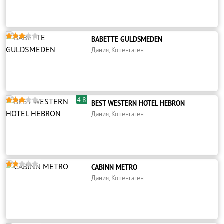





BABETTE GULDSMEDEN
Дания, Копенгаген
4.8





BEST WESTERN HOTEL HEBRON
Дания, Копенгаген





CABINN METRO
Дания, Копенгаген