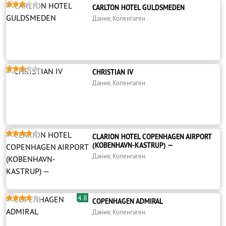





CARLTON HOTEL GULDSMEDEN
Дания, Копенгаген





CHRISTIAN IV
Дания, Копенгаген





CLARION HOTEL COPENHAGEN AIRPORT
(KOBENHAVN-KASTRUP) —
Дания, Копенгаген
4.8





COPENHAGEN ADMIRAL
Дания, Копенгаген