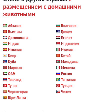
размещением с домашними
животными
Абхазия
Болгария
Вьетнам
Греция
Доминикана
Египет
Индия
Индонезия
Испания
Италия
Кипр
Китай
Куба
Мальдивы
Марокко
Мексика
ОАЭ
Россия
Таиланд
Танзания
Тунис
Турция
Черногория
Чехия
Шри-Ланка