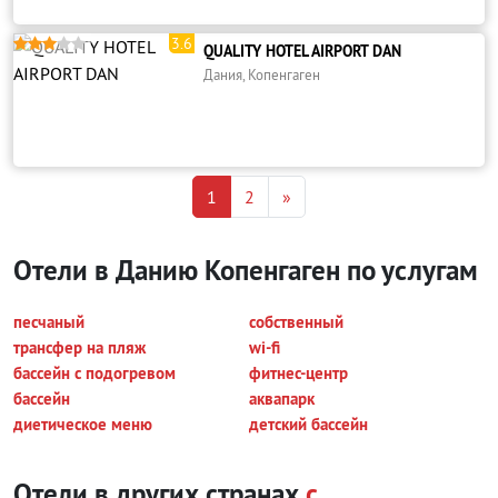
3.6





QUALITY HOTEL AIRPORT DAN
Дания, Копенгаген
1
2
»
Отели в Данию Копенгаген по услугам
песчаный
собственный
трансфер на пляж
wi-fi
бассейн с подогревом
фитнес-центр
бассейн
аквапарк
диетическое меню
детский бассейн
Отели в других странах
с