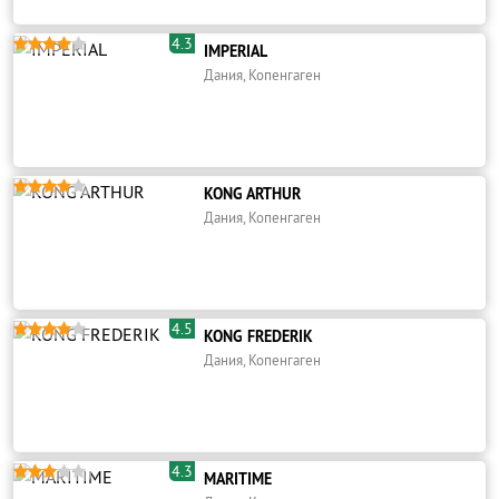
4.3





IMPERIAL
Дания, Копенгаген





KONG ARTHUR
Дания, Копенгаген
4.5





KONG FREDERIK
Дания, Копенгаген
4.3





MARITIME