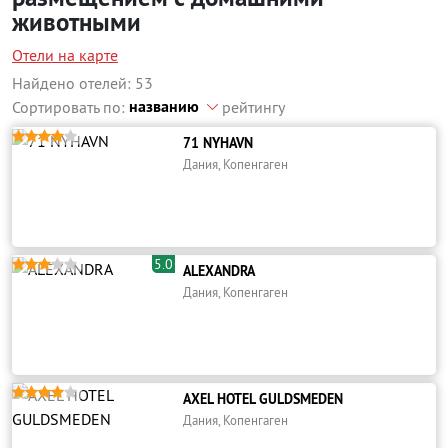
животными
Отели на карте
Найдено отелей: 53
названию
Сортировать по:
рейтингу





71 NYHAVN
Дания, Копенгаген
5.0





ALEXANDRA
Дания, Копенгаген





AXEL HOTEL GULDSMEDEN
Дания, Копенгаген