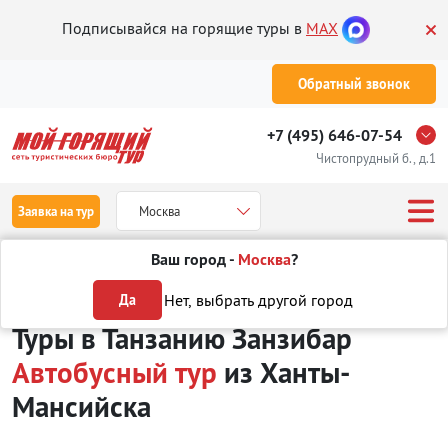
Подписывайся на горящие туры в
MAX
Обратный звонок
+7 (495) 646-07-54
Чистопрудный б., д.1
Заявка на тур
Москва
Ваш город -
Москва
?
Туры из Ханты-Мансийска
Отдых в Танзании
о. Занзибар
Автоб
Нет, выбрать другой город
Да
Туры в Танзанию Занзибар
Автобусный тур
из Ханты-
Мансийска