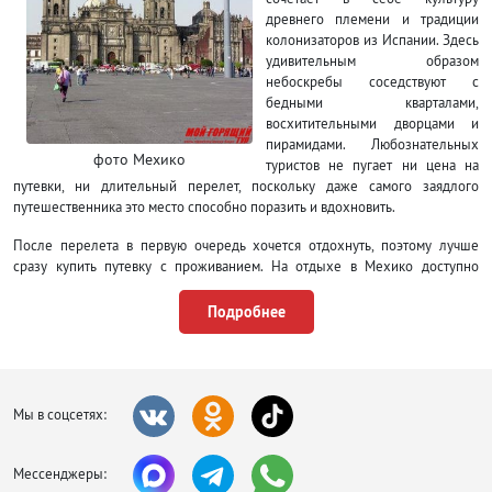
древнего племени и традиции
колонизаторов из Испании. Здесь
удивительным образом
небоскребы соседствуют с
бедными кварталами,
восхитительными дворцами и
пирамидами. Любознательных
фото Мехико
туристов не пугает ни цена на
путевки, ни длительный перелет, поскольку даже самого заядлого
путешественника это место способно поразить и вдохновить.
После перелета в первую очередь хочется отдохнуть, поэтому лучше
сразу купить путевку с проживанием. На отдыхе в Мехико доступно
несколько сотен вариантов, есть как баснословно дорогие, так и весьма
дешевые. Если хотите сэкономить, обратите внимание на раннее
Подробнее
бронирование, когда все туроператоры предлагают неплохие скидки. При
поиске отеля учитывайте часть города.
Передвигаться в Мехико удобно на общественном транспорте. Самый
быстрый комфортный и дешевый способ – метро, состоящее из девяти
Мы в соцсетях:
веток, охватывающих главные районы. Не менее популярно такси,
рекомендуется договариваться о цене поездки заранее и иметь при себе
мелкие деньги, поскольку у водителей зачастую «нет сдачи». Автобусами
Мессенджеры: