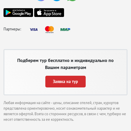
приезжие пользуются редко из-за давки, отсутствия комфорта и частых
случаев воровства. Есть прокат велосипедов без платы, но поиск
велодорожек ограничивается центром и парками. Если приобрести тур по
акции раннего бронирования, будет время составить примерный маршрут
передвижения до поездки.
Партнеры:
Чтобы купить
колоритные и
необычные
изделия и
сувениры на
Подберем тур бесплатно и индивидуально по
отдыхе в Мехико
отправляйтесь на
Вашим параметрам
один из местных
рынков или
Заявка на тур
ярмарок, которые
есть в каждой
туристической
зоне. Домой
Любая информация на сайте - цены, описание отелей, стран, курортов
обычно везут
представлена ориентировочно, носит ознакомительный характер и не
изделия из
является офертой. Взята со сторонних ресурсов, в связи с чем, турбюро не
керамики, яркие
несет ответственность за ее корректность.
черепа,
национальную