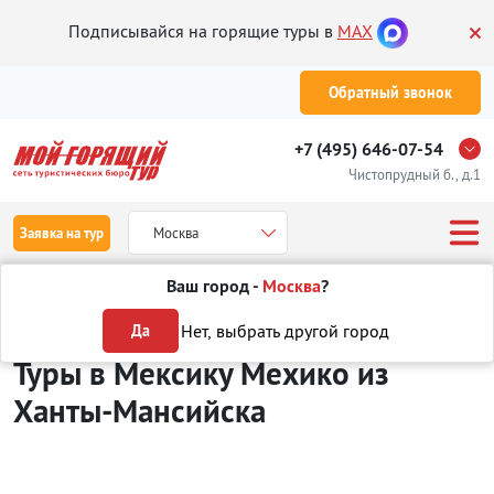
Подписывайся на горящие туры в
MAX
Обратный звонок
+7 (495) 646-07-54
Чистопрудный б., д.1
Заявка на тур
Москва
Ваш город -
Москва
?
Туры из Ханты-Мансийска
Отдых в Мексике
Мехико
Нет, выбрать другой город
Да
Туры в Мексику Мехико
из
Ханты-Мансийска