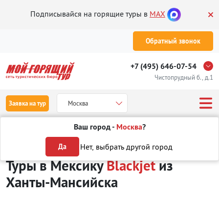
Подписывайся на горящие туры в
MAX
Обратный звонок
+7 (495) 646-07-54
Чистопрудный б., д.1
Заявка на тур
Москва
Ваш город -
Москва
?
Туры из Ханты-Мансийска
Отдых в Мексике
Blackjet
Нет, выбрать другой город
Да
Туры в Мексику
Blackjet
из
Ханты-Мансийска