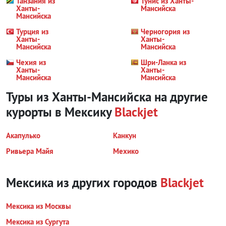
Танзания из
Тунис из Ханты-
Ханты-
Мансийска
Мансийска
Турция из
Черногория из
Ханты-
Ханты-
Мансийска
Мансийска
Чехия из
Шри-Ланка из
Ханты-
Ханты-
Мансийска
Мансийска
Туры из Ханты-Мансийска на другие
курорты
в Мексику
Blackjet
Акапулько
Канкун
Ривьера Майя
Мехико
Мексика из других городов
Blackjet
Мексика из Москвы
Мексика из Сургута