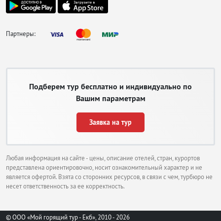
экзотики, прокатитесь на повозке, запряженной лошадьми. Можно взять в
аренду велосипед или скутер, но за ними надо следить, воровство не
редкость. Прокат автомобиля станет отличным решением, если
Партнеры:
планируются поездки по окрестностям или в другие города.
Поселиться в Варадеро можно в одном из современных отелей или вилл.
Есть большие комплексы 4 и 5 звезд, занимающие много территории и
предлагающие своим гостям всевозможные дополнительные услуги.
Более скромный вариант это мини-гостиницы и апартаменты.
Подберем тур бесплатно и индивидуально по
Местные
Вашим параметрам
пляжи,
Заявка на тур
Любая информация на сайте - цены, описание отелей, стран, курортов
представлена ориентировочно, носит ознакомительный характер и не
является офертой. Взята со сторонних ресурсов, в связи с чем, турбюро не
несет ответственность за ее корректность.
© ООО «Мой горящий тур - Екб», 2010 - 2026
фото Варадеро