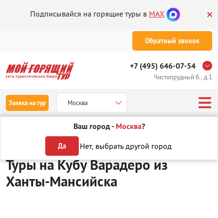
Подписывайся на горящие туры в
MAX
Обратный звонок
+7 (495) 646-07-54
Чистопрудный б., д.1
Заявка на тур
Москва
Ваш город -
Москва
?
Туры из Ханты-Мансийска
Отдых на Кубе
Варадеро
Нет, выбрать другой город
Да
Туры на Кубу Варадеро
из
Ханты-Мансийска