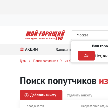
Москва
Ваш горо
АКЦИИ
Заявка на тур
Поиск
Нет, в
Да
Туры
Поиск попутчиков
из Ханты-Мансийска
в Гре
Поиск попутчиков
и
Удалить анкету
Добавить анкету
Город вылета
Направление отды