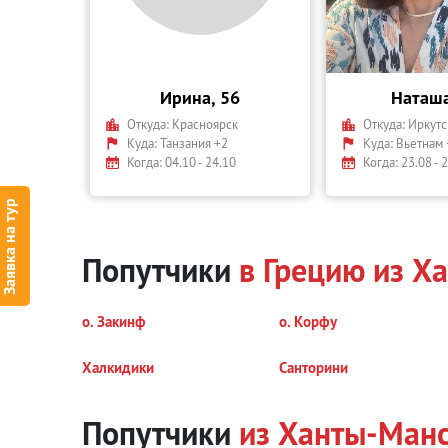
Ирина, 56
Наташа
Откуда:
Красноярск
Откуда:
Иркутс
Куда:
Танзания +2
Куда:
Вьетнам 
Когда: 04.10 - 24.10
Когда: 23.08 - 
Заявка на тур
Попутчики
в Грецию из Х
о. Закинф
о. Корфу
Халкидики
Санторини
Попутчики
из Ханты-Ман