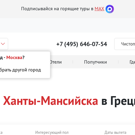
Подписывайся на горящие туры в
MAX
+7 (495) 646-07-54
Чистоп
д -
Москва
?
 тура онлайн
Отели
Попутчики
Гд
ыбрать другой город
цию
з Ханты-Мансийска
в Гре
ха
Интересующий пол
Даты вылета