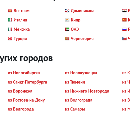
Вьетнам
Доминикана
Е
Италия
Кипр
Мексика
ОАЭ
Р
Турция
Черногория
угих городов
из Новосибирска
из Новокузнецка
из 
из Санкт-Петербурга
из Тюмени
из 
из Воронежа
из Нижнего Новгорода
из 
из Ростова-на-Дону
из Волгограда
из 
из Белгорода
из Самары
из 