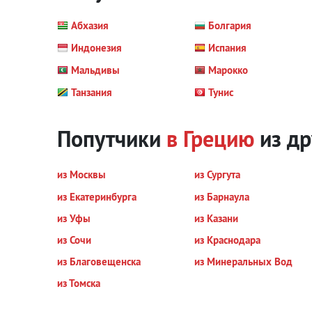
Абхазия
Болгария
Индонезия
Испания
Мальдивы
Марокко
Танзания
Тунис
Попутчики
в Грецию
из др
из Москвы
из Сургута
из Екатеринбурга
из Барнаула
из Уфы
из Казани
из Сочи
из Краснодара
из Благовещенска
из Минеральных Вод
из Томска