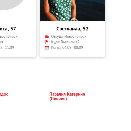
иса, 57
Светланаа, 52
восибирск
Откуда:
Новосибирск
ия
Куда:
Вьетнам +2
8 - 11.09
Когда: 04.09 - 08.09
одос
Паралия Катерини
(Пиерия)