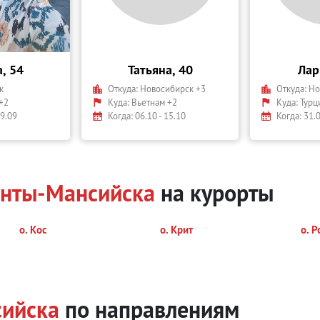
, 54
Татьяна, 40
Лар
к
Откуда:
Новосибирск +3
Откуда:
Но
+2
Куда:
Вьетнам +2
Куда:
Турц
29.09
Когда: 06.10 - 15.10
Когда: 31.0
анты-Мансийска
на курорты
о. Кос
о. Крит
о. Р
сийска
по направлениям