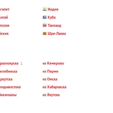
гипет
Индия
Китай
Куба
оссия
Таиланд
Чехия
Шри-Ланка
Красноярска
1
из Кемерово
Челябинска
из Перми
Иркутска
из Омска
Владивостока
из Хабаровска
Махачкалы
из Якутска