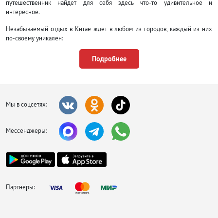
путешественник найдет для себя здесь что-то удивительное и
интересное.
Незабываемый отдых в Китае ждет в любом из городов, каждый из них
по-своему уникален:
Пекин
по праву считается одним из древнейших городов в мире с
Подробнее
огромным количеством исторических и культурных
достопримечательностей.
Шанхай
– урбанизированный современный город с отличным
шоппингом, необычными музеями и переплетением европейской
культуры с азиатской. Именно здесь можно найти самые лучшие
Мы в соцсетях:
подделки и реплики знаменитых брендов.
Гуанчжоу
– один из красивейших городов, где весной
великолепные пейзажи из зелени, цветущих деревьев и цветов.
Мессенджеры:
Чэнду
является самым аутентичным и экзотичным для туристов,
здесь сохранилась большая часть традиций и древних ремесел.
Харбин
, основанный русскими, своей первоначальной
архитектурой напоминает типичный советский город.
Тибет
является знаменитой на весь мир столице буддизма.
Гонконг
– автономный регион, где проживают миллионы людей
Партнеры:
различных национальностей. Это самый «высотный» город страны,
который до сих пор продолжает расти.