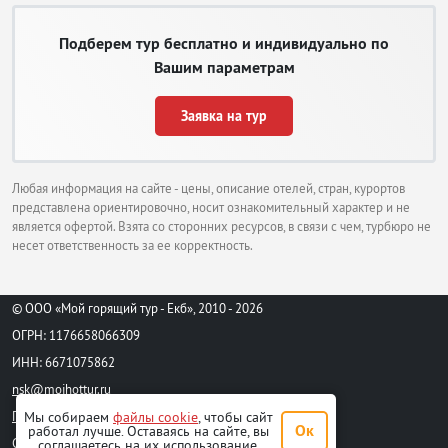
Поездка в горящие туры в Китай из Грозного станет ярким и незабываем
событием, зарядом бодрости и хорошего настроения. Помимо осмотра
Подберем тур бесплатно и индивидуально по
достопримечательностей и покупок обязательно попробуйте китайскую
еду, побывайте на каком-нибудь шоу, представлении или спектакле,
Вашим параметрам
прогуляйтесь по многолюдным улицам и познакомьтесь с местными
традициями.
Заявка на тур
Куда поехать в горящие туры на море
в Китай?
Любая информация на сайте - цены, описание отелей, стран, курортов
представлена ориентировочно, носит ознакомительный характер и не
является офертой. Взята со сторонних ресурсов, в связи с чем, турбюро не
несет ответственность за ее корректность.
© ООО «Мой горящий тур - Екб», 2010 - 2026
ОГРН: 1176658066309
ИНН: 6671075862
nsk@moihottur.ru
Мы собираем
файлы cookie
, чтобы сайт
Пользовательское соглашение
Ок
работал лучше. Оставаясь на сайте, вы
Стандартный договор на турпродукт
соглашаетесь на их использование.