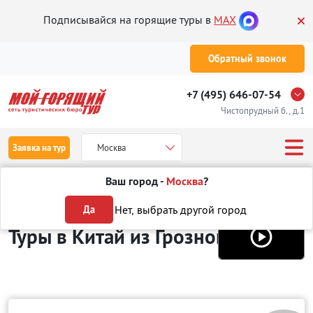
Подписывайся на горящие туры в
MAX
Обратный звонок
+7 (495) 646-07-54
Чистопрудный б., д.1
Заявка на тур
Москва
Ваш город -
Москва
?
Туры из Грозного
Отдых в Китае
Нет, выбрать другой город
Да
Туры в Китай
из Грозного