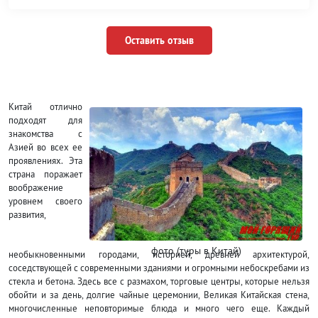
Оставить отзыв
Китай отлично
подходят для
знакомства с
Азией во всех ее
проявлениях. Эта
страна поражает
воображение
уровнем своего
развития,
фото (туры в Китай)
необыкновенными городами, историей, древней архитектурой,
соседствующей с современными зданиями и огромными небоскребами из
стекла и бетона. Здесь все с размахом, торговые центры, которые нельзя
обойти и за день, долгие чайные церемонии, Великая Китайская стена,
многочисленные неповторимые блюда и много чего еще. Каждый