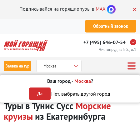
Подписывайся на горящие туры в
MAX
Обратный звонок
+7 (495) 646-07-54
Чистопрудный б., д.1
Заявка на тур
Москва
Ваш город -
Москва
?
Туры из Екатеринбурга
Отдых в Тунисе
Сусс
Морские круизы
Нет, выбрать другой город
Да
Туры в Тунис Сусс
Морские
круизы
из Екатеринбурга