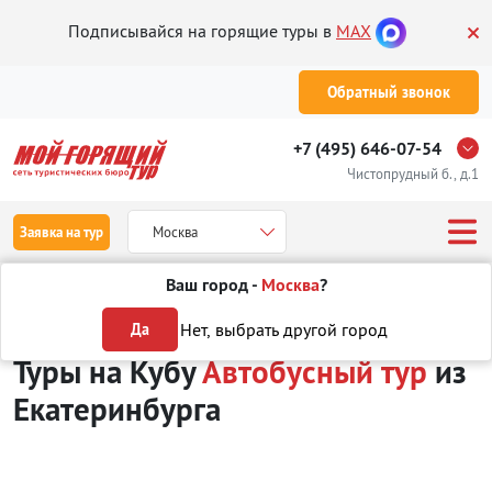
Подписывайся на горящие туры в
MAX
Обратный звонок
+7 (495) 646-07-54
Чистопрудный б., д.1
Заявка на тур
Москва
Ваш город -
Москва
?
Туры из Екатеринбурга
Отдых на Кубе
Автобусный тур
Нет, выбрать другой город
Да
Туры на Кубу
Автобусный тур
из
Екатеринбурга