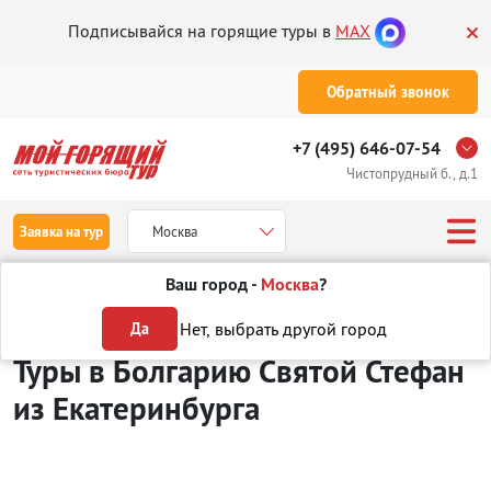
Подписывайся на горящие туры в
MAX
Обратный звонок
+7 (495) 646-07-54
Чистопрудный б., д.1
Заявка на тур
Москва
Ваш город -
Москва
?
Туры из Екатеринбурга
Отдых в Болгарии
Святой Стефан
Нет, выбрать другой город
Да
Туры в Болгарию Святой Стефан
из Екатеринбурга