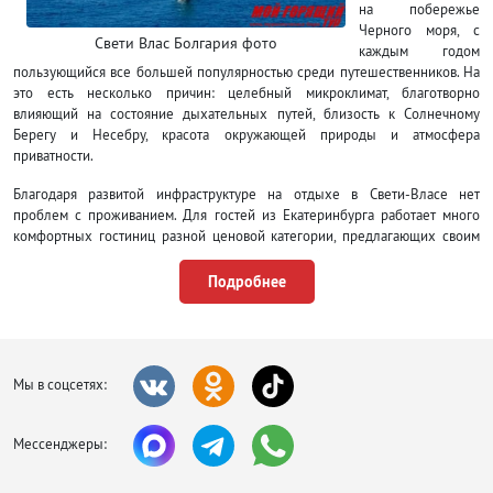
на побережье
Черного моря, с
Свети Влас Болгария фото
каждым годом
пользующийся все большей популярностью среди путешественников. На
это есть несколько причин: целебный микроклимат, благотворно
влияющий на состояние дыхательных путей, близость к Солнечному
Берегу и Несебру, красота окружающей природы и атмосфера
приватности.
Благодаря развитой инфраструктуре на отдыхе в Свети-Власе нет
проблем с проживанием. Для гостей из Екатеринбурга работает много
комфортных гостиниц разной ценовой категории, предлагающих своим
постояльцам услуги ресторанов, баров, бассейны, спа-центры, фитнес
залы и т.д. Набор дополнительных опций зависит от отеля. Передвигаться
Подробнее
по городу удобно на автобусе или такси, на них же можно добраться до
соседних курортов. Для поездок на более дальние расстояния имеет
смысл воспользоваться арендованным автомобилем. В турах в Свети-
Власе очень безопасно для туристов, несколько улиц оснащены
круглосуточным видеонаблюдением, и полиция постоянно следит за
Мы в соцсетях:
порядком.
Все побережья курорта песчаные, довольно широкие с бухтами, идеально
Мессенджеры:
подходящими для купания. Вход в кристально чистое море удобный и
пологий, поэтому на отдыхе в Свети-Власе хорошо проводить время с