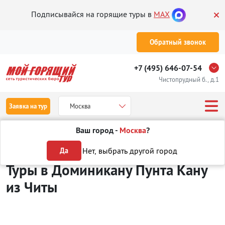
Подписывайся на горящие туры в
MAX
Обратный звонок
+7 (495) 646-07-54
Чистопрудный б., д.1
Заявка на тур
Москва
Ваш город -
Москва
?
Туры из Читы
Отдых в Доминикане
Пунта Кана
Нет, выбрать другой город
Да
Туры в Доминикану Пунта Кану
из Читы