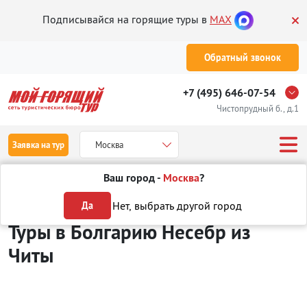
Подписывайся на горящие туры в
MAX
Обратный звонок
+7 (495) 646-07-54
Чистопрудный б., д.1
Заявка на тур
Москва
Ваш город -
Москва
?
Туры из Читы
Отдых в Болгарии
Несебр
Нет, выбрать другой город
Да
Туры в Болгарию Несебр
из
Читы