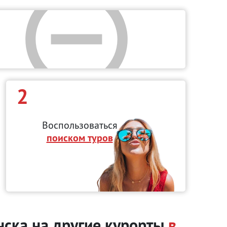
2
Воспользоваться
поиском туров
нска на другие курорты
в