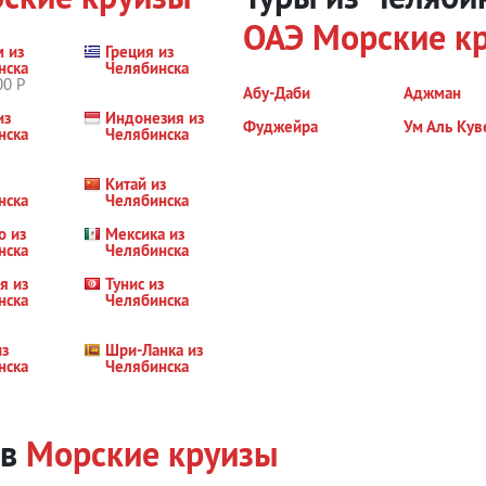
ОАЭ
Морские к
м из
Греция из
нска
Челябинска
00 Р
Абу-Даби
Аджман
из
Индонезия из
Фуджейра
Ум Аль Кув
нска
Челябинска
Китай из
нска
Челябинска
о из
Мексика из
нска
Челябинска
я из
Тунис из
нска
Челябинска
из
Шри-Ланка из
нска
Челябинска
ов
Морские круизы