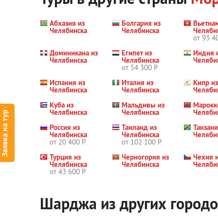
Абхазия из
Болгария из
Вьетна
Челябинска
Челябинска
Челяби
от 93 4
Доминикана из
Египет из
Индия 
Челябинска
Челябинска
Челяби
от 54 300 Р
Испания из
Италия из
Кипр из
Челябинска
Челябинска
Челяби
Куба из
Мальдивы из
Марокк
Челябинска
Челябинска
Челяби
Заявка на тур
Россия из
Таиланд из
Танзани
Челябинска
Челябинска
Челяби
от 20 400 Р
от 102 100 Р
Турция из
Черногория из
Чехия 
Челябинска
Челябинска
Челяби
от 43 600 Р
Шарджа из других город