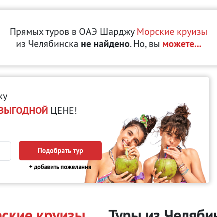
Прямых туров в ОАЭ Шарджу
Морские круизы
из Челябинска
не найдено
. Но, вы
можете...
ку
ВЫГОДНОЙ
ЦЕНЕ!
Подобрать тур
+ добавить пожелания
ские круизы
Туры из Челяби