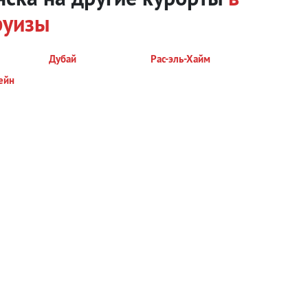
руизы
Дубай
Рас-эль-Хайм
ейн