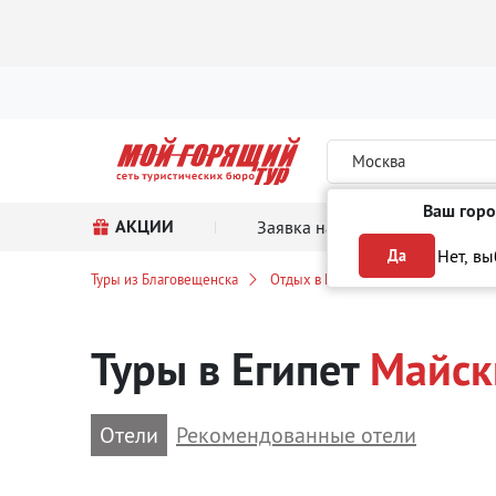
Москва
Ваш горо
АКЦИИ
Заявка на тур
Поиск
Нет, в
Да
Туры из Благовещенска
Отдых в Египте
Туры на Майск
Туры в Египет
Майск
Отели
Рекомендованные отели