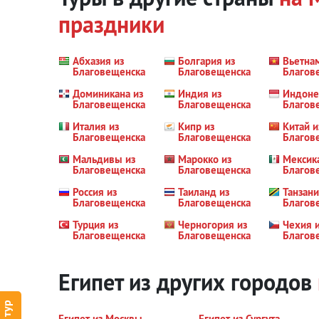
праздники
Абхазия из
Болгария из
Вьетна
Благовещенска
Благовещенска
Благов
Доминикана из
Индия из
Индоне
Благовещенска
Благовещенска
Благов
Италия из
Кипр из
Китай и
Благовещенска
Благовещенска
Благов
Мальдивы из
Марокко из
Мексик
Благовещенска
Благовещенска
Благов
Россия из
Таиланд из
Танзани
Благовещенска
Благовещенска
Благов
Турция из
Черногория из
Чехия 
Благовещенска
Благовещенска
Благов
Египет из других городов
Египет из Москвы
Египет из Сургута