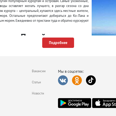
другим популярным курортам и островам. Самые ухоженные,
воды оставляет желать лучшего, в разгар сезона со дна
яж курорта – центральный, купаются здесь местные жители,
 моря. Остальные предпочитают добираться до Ко-Лана и
м морем. Ежедневно от пристани туда и обратно курсируют
урах в Паттайю
Подробнее
природу и все виды орхидей, посетите шоу слонов.
ходную улицу Walking Street с кучей баров, ресторанов и
ние Тиффани, билеты лучше забронировать заранее.
Вакансии
Мы в соцсетях:
ый ТРЦ Терминал 21.
Статьи
Новости