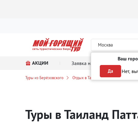
Москва
Ваш горо
АКЦИИ
Заявка на тур
Поиск
Нет, в
Да
Туры из Берёзовского
Отдых в Таиланде
Паттайя
Туры в Таиланд Пат