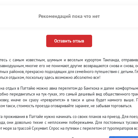
Рекомендаций пока что нет
Оставить отзыв
тесь с самым известным, шумным и веселым курортом Таиланда, отправивш
равнодушным, многие его не понимают, другие возвращаются снова и снова, о
тных районов, прекрасно подходящих для семейного путешествия с детьми. Гл
ться отдыхом, поскольку здесь возможно абсолютно все!
 на отдых в Паттайю можно авиа перелетом до Бангкока и далее комфортным
обно передвигаться на тук-туках, это самый дешевый вид общественного тран
новку, иначе он сразу «превратится» в такси и цена будет намного выше.
ом такси, стоимость проезда оговаривайте заранее, не забывая торговаться.
а проживания в Паттайе нужно начинать со своих планов на приезд. Для пое
ода, они довольно тихие с неплохими побережьями. Для постоянных тусово
т моря за трассой Сухумвит. Спрос на путевки с перелетом от туроператоров в