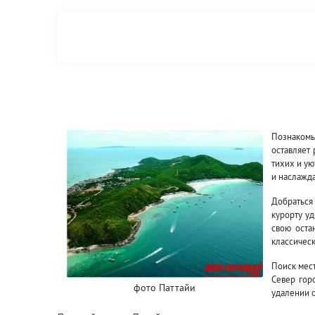
Познакомь
оставляет 
тихих и ую
и наслажда
Добраться
курорту уд
свою оста
классическ
Поиск мест
Север гор
фото Паттайи
удалении о