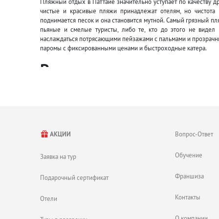
Пляжный отдых в Паттайе значительно уступает по качеству 
чистые и красивые пляжи принадлежат отелям, но чистота 
поднимается песок и она становится мутной. Самый грязный пл
пьяные и смелые туристы, либо те, кто до этого не видел
наслаждаться потрясающими пейзажами с пальмами и прозрачны
паромы с фиксированными ценами и быстроходные катера.
Развлечения в горящих т
Осмотрите храм Большого Будды и храм Истины.
Съездите в парк Нонг Нуч, полюбуйтесь на потрясающую 
Вечером отправляйтесь на главную развлекательную пеше
зазывных шоу для взрослых.
Посмотрите великолепное театрализованное представле
Познакомьтесь с животным в зоопарке Khao Kheow.
Вопрос-Ответ
АКЦИИ
Отправьтесь на поиск хороших вещей и сувениров в нов
Съездите на экскурсию в Бангкок.
Обучение
Заявка на тур
В Паттайе купите попробовать уличную еду.
Проведите день в аквапарке и парке аттракционов.
Франшиза
Подарочный сертификат
Контакты
Отели
О компании