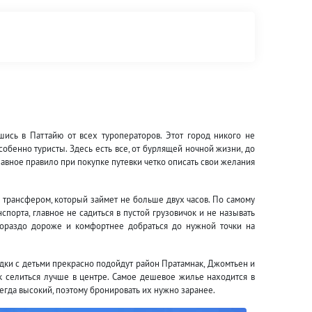
ись в Паттайю от всех туроператоров. Этот город никого не
собенно туристы. Здесь есть все, от бурлящей ночной жизни, до
авное правило при покупке путевки четко описать свои желания
 трансфером, который займет не больше двух часов. По самому
спорта, главное не садиться в пустой грузовичок и не называть
 Гораздо дороже и комфортнее добраться до нужной точки на
здки с детьми прекрасно подойдут район Пратамнак, Джомтьен и
к селиться лучше в центре. Самое дешевое жилье находится в
сегда высокий, поэтому бронировать их нужно заранее.