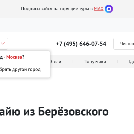
Подписывайся на горящие туры в
MAX
+7 (495) 646-07-54
Чистоп
д -
Москва
?
 тура онлайн
Отели
Попутчики
Гд
ыбрать другой город
тайю
из Берёзовского