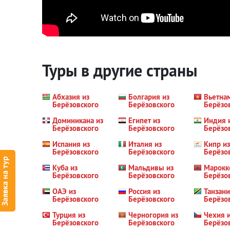
Туры в другие страны
Абхазия из
Болгария из
Вьетна
Берёзовского
Берёзовского
Берёзо
Доминикана из
Египет из
Индия 
Берёзовского
Берёзовского
Берёзо
Испания из
Италия из
Кипр из
Берёзовского
Берёзовского
Берёзо
Заявка на тур
Куба из
Мальдивы из
Марокк
Берёзовского
Берёзовского
Берёзо
ОАЭ из
Россия из
Танзани
Берёзовского
Берёзовского
Берёзо
Турция из
Черногория из
Чехия 
Берёзовского
Берёзовского
Берёзо