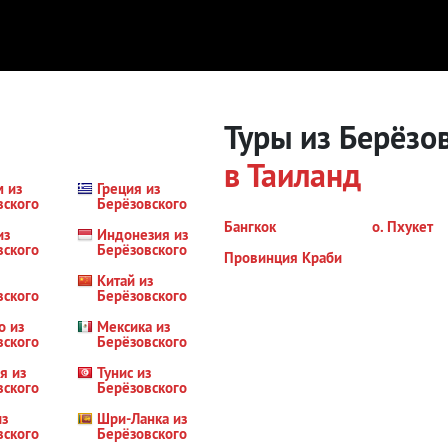
Туры из Берёзо
в Таиланд
м из
Греция из
вского
Берёзовского
Бангкок
о. Пхукет
из
Индонезия из
вского
Берёзовского
Провинция Краби
Китай из
вского
Берёзовского
о из
Мексика из
вского
Берёзовского
я из
Тунис из
вского
Берёзовского
из
Шри-Ланка из
вского
Берёзовского