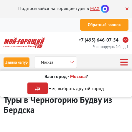
Подписывайся на горящие туры в
MAX
Обратный звонок
+7 (495) 646-07-54
Чистопрудный б., д.1
Заявка на тур
Москва
Ваш город -
Москва
?
Туры из Бердска
Отдых в Черногории
Будва
Нет, выбрать другой город
Да
Туры в Черногорию Будву
из
Бердска