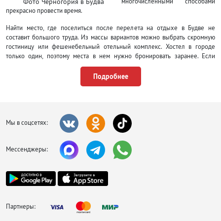
Фото Черногория в Будва
многочисленными способами
прекрасно провести время.
Найти место, где поселиться после перелета на отдыхе в Будве не
составит большого труда. Из массы вариантов можно выбрать скромную
гостиницу или фешенебельный отельный комплекс. Хостел в городе
только один, поэтому места в нем нужно бронировать заранее. Если
летите не по путевке от туроператоров, то можно арендовать комнату или
дом у местных жителей.
Подробнее
Настоящие гурманы и просто любители вкусно поесть придут в восторг
от туров в Будву. Сыровяленое мясо, сыры, блюда из морепродуктов,
турецкий кофе, итальянская паста и пицца и многое другое. Причем
мясные кушанья значительно дешевле рыбных и доступны самым
Мы в соцсетях:
бюджетным туристам. На гарнир обычно подают обжаренный картофель
или рис. За быстрым перекусом загляните в ларьки с фастфудом,
маленькие бистро или блинные, цены приятно удивляют. Из алкогольных
Мессенджеры:
напитков очень популярны ракия и вино, которые можно купить домой в
качестве сувениров.
Партнеры: