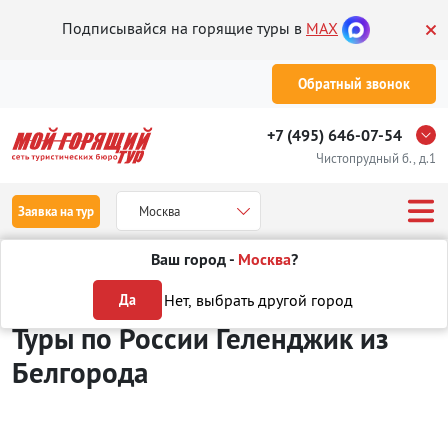
Подписывайся на горящие туры в
MAX
Обратный звонок
+7 (495) 646-07-54
Чистопрудный б., д.1
Заявка на тур
Москва
Ваш город -
Москва
?
Туры из Белгорода
Отдых в России
Геленджик
Нет, выбрать другой город
Да
Туры по России Геленджик
из
Белгорода