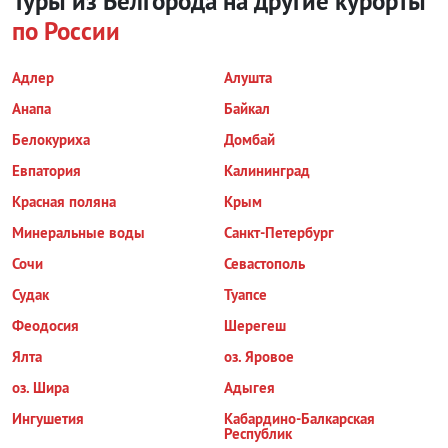
Туры из Белгорода на другие курорты
по России
Адлер
Алушта
Анапа
Байкал
Белокуриха
Домбай
Евпатория
Калининград
Красная поляна
Крым
Минеральные воды
Санкт-Петербург
Сочи
Севастополь
Судак
Туапсе
Феодосия
Шерегеш
Ялта
оз. Яровое
оз. Шира
Адыгея
Ингушетия
Кабардино-Балкарская
Республик