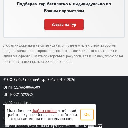
Подберем тур бесплатно и индивидуально по
Вашим параметрам
Заявка на тур
Любая информация на сайте - цены, описание отелей, стран, курортов
представлена ориентировочно, носит ознакомительный характер и не
является офертой. Взята со сторонних ресурсов, в связи с чем, турбюро не
несет ответственность за ее корректность.
© ООО «Мой горящий тур - Екб», 2010 - 2026
ОГРН: 1176658066309
ИНН: 6671075862
nsk@moihottur.ru
Мы собираем
файлы cookie
, чтобы сайт
Пользовательское соглашение
Ок
работал лучше. Оставаясь на сайте, вы
Стандартный договор на турпродукт
соглашаетесь на их использование.
Номер в реестре ООО «Мой горящий тур - Екб»: РТА
0002133