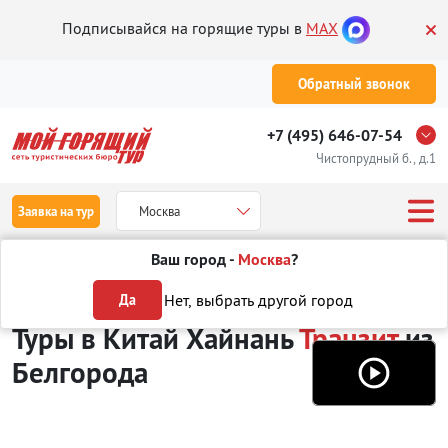
Подписывайся на горящие туры в
MAX
Обратный звонок
+7 (495) 646-07-54
Чистопрудный б., д.1
Заявка на тур
Москва
Ваш город -
Москва
?
Туры из Белгорода
Отдых в Китае
о. Хайнань
Транзит
Нет, выбрать другой город
Да
Туры в Китай Хайнань
Транзит
из
Белгорода