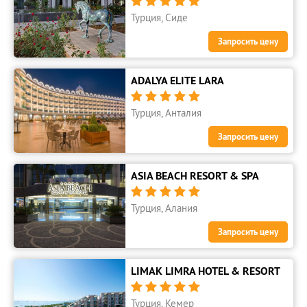





Турция, Сиде
Запросить цену
ADALYA ELITE LARA





Турция, Анталия
Запросить цену
ASIA BEACH RESORT & SPA





Турция, Алания
Запросить цену
LIMAK LIMRA HOTEL & RESORT





Турция, Кемер