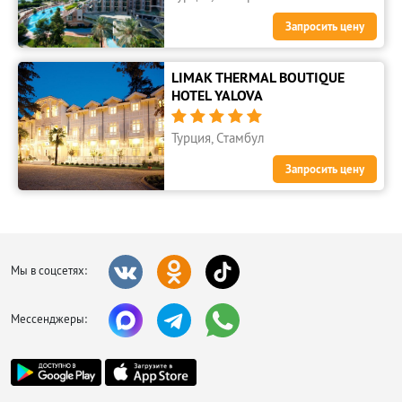
Запросить цену
LIMAK THERMAL BOUTIQUE
HOTEL YALOVA





Турция, Стамбул
Запросить цену
Мы в соцсетях:
Мессенджеры: