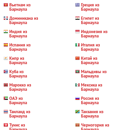
Вьетнам из
Греция из
Барнаула
Барнаула
Доминикана из
Египет из
Барнаула
Барнаула
Индия из
Индонезия из
Барнаула
Барнаула
Испания из
Италия из
Барнаула
Барнаула
Кипр из
Китай из
Барнаула
Барнаула
Куба из
Мальдивы из
Барнаула
Барнаула
Марокко из
Мексика из
Барнаула
Барнаула
ОАЭ из
Россия из
Барнаула
Барнаула
Таиланд из
Танзания из
Барнаула
Барнаула
Тунис из
Черногория из
Барнаула
Барнаула