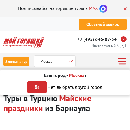
Подписывайся на горящие туры в
MAX
Обратный звонок
+7 (495) 646-07-54
Чистопрудный б., д.1
Заявка на тур
Москва
Ваш город -
Москва
?
Туры из Барнаула
Отдых в Турции
Туры на Майские праздники
Нет, выбрать другой город
Да
Туры в Турцию
Майские
праздники
из Барнаула