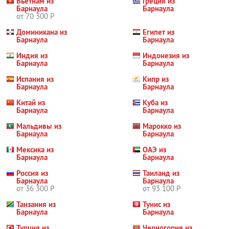
Вьетнам из
Греция из
Барнаула
Барнаула
от 70 300 Р
Доминикана из
Египет из
Барнаула
Барнаула
Индия из
Индонезия из
Барнаула
Барнаула
Испания из
Кипр из
Барнаула
Барнаула
Китай из
Куба из
Барнаула
Барнаула
Мальдивы из
Марокко из
Барнаула
Барнаула
Мексика из
ОАЭ из
Барнаула
Барнаула
Россия из
Таиланд из
Барнаула
Барнаула
от 36 300 Р
от 93 100 Р
Танзания из
Тунис из
Барнаула
Барнаула
Турция из
Черногория из