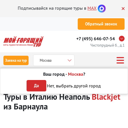
Подписывайся на горящие туры в
MAX
Обратный звонок
+7 (495) 646-07-54
Чистопрудный б., д.1
Заявка на тур
Москва
Ваш город -
Москва
?
Туры из Барнаула
Отдых в Италии
Неаполь
Blackjet
Нет, выбрать другой город
Да
Туры в Италию Неаполь
Blackjet
из Барнаула