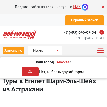
Подписывайся на горящие туры в
MAX
Обратный звонок
+7 (495) 646-07-54
Чистопрудный б., д.1
Заявка на тур
Москва
Ваш город -
Москва
?
Туры из Астрахани
Отдых в Египте
Шарм-Эль-Шейх
Нет, выбрать другой город
Да
Туры в Египет Шарм-Эль-Шейх
из Астрахани