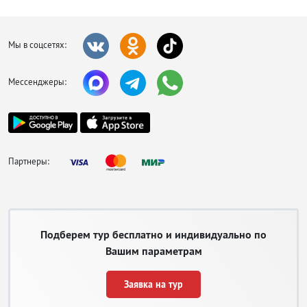
Посмотрите на поющие фонтаны и сходите на каток, который
расположен рядом с ними.
Прогуляйтесь по
улице Иль-Меркато
и прокатитесь на мини-
Мы в соцсетях:
поезде.
Поучаствуйте в сафари на мотоциклах, квадроциклах или джипах.
Отправьтесь на морскую прогулку.
Мессенджеры:
Совершите погружение в море на батискафе.
Посетите дельфинарий.
Возьмите экскурсию в
монастырь Св. Елены
, к
горе Моисея
, в
цветной каньон Нувейбы.
Покиньте на несколько дней курорт и съездите в
Каир
,
Иерусалим
и другие интересные города.
Партнеры:
Поклонники экстрима на отдыхе в Шарм-эль-Шейхе могут
прыгнуть на воду с парашютом.
Вечером можно пойти в казино, бары и на дискотеку.
Подберем тур бесплатно и индивидуально по
Вашим параметрам
Заявка на тур