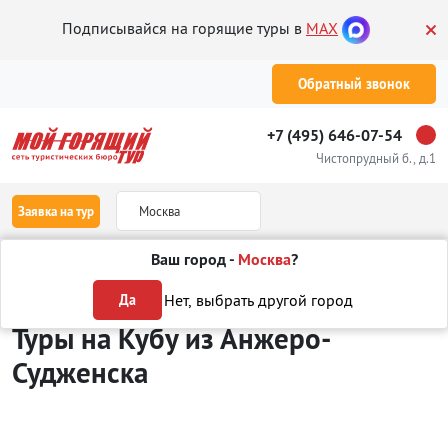
Подписывайся на горящие туры в
MAX
Обратный звонок
+7 (495) 646-07-54
Чистопрудный б., д.1
Заявка на тур
Москва
Ваш город -
Москва
?
Туры из Анжеро-Судженска
Отдых на Кубе
Нет, выбрать другой город
Да
Туры на Кубу
из Анжеро-
Судженска