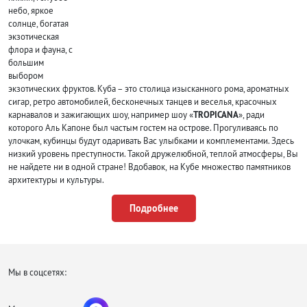
небо, яркое
солнце, богатая
экзотическая
флора и фауна, с
большим
выбором
экзотических фруктов. Куба – это столица изысканного рома, ароматных
сигар, ретро автомобилей, бесконечных танцев и веселья, красочных
карнавалов и зажигающих шоу, например шоу «
TROPICANA
», ради
которого Аль Капоне был частым гостем на острове. Прогуливаясь по
улочкам, кубинцы будут одаривать Вас улыбками и комплементами. Здесь
низкий уровень преступности. Такой дружелюбной, теплой атмосферы, Вы
не найдете ни в одной стране! Вдобавок, на Кубе множество памятников
архитектуры и культуры.
Погода на Кубе когда ехать отдыхать?
Подробнее
В турах на Кубу самые благоприятные условия для отдыха, почти 330 дней
здесь солнечные. Температура жары достигает свой максимум в августе –
35С. Поэтому при такой высокой температуре, в обед нужно обязательно
устраивать себе
Сиесту
, либо как можно лучше защищать свою кожу от
Мы в соцсетях:
агрессивного солнца. Благодаря ветрам, которые приносит океан, жара
немного смягчается.