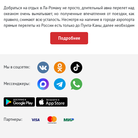
Добраться на отдых в Ла-Роману не просто, длительный авиа перелет над
океаном очень выматывает, но полученные впечатления от поездки, как
правило, снимают всю усталость. Несмотря на наличие в городе аэропорта
прямые перелеты из России есть только до Пунта-Каны, далее необходим
трансфер, который занимает около часа. Лучшим периодом для
посещения курорта считается период с декабря до начала мая, погода в
Подробнее
это время стоит прекрасная, нет сильных порывистых ветров и дождей. На
Новогодние каникулы путевки от туроператоров бронируйте заранее.
Выбор, где поселиться в горящих турах в Ла-Романе небольшой, в целом
цены довольно высокие, но все же дешевле, чем на других популярных
Мы в соцсетях:
курортах. Все отели комфортные, уютные с доброжелательным
персоналом и высоким уровнем сервиса. В поиске подходящего варианта
обратите внимание на близость к морю и наличию бассейна, если поездка
Мессенджеры:
состоится в низкий сезон.
Большинство
Партнеры: