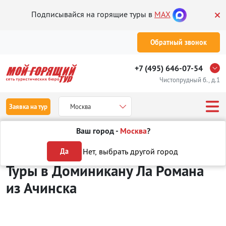
Подписывайся на горящие туры в
MAX
Обратный звонок
+7 (495) 646-07-54
Чистопрудный б., д.1
Заявка на тур
Москва
Ваш город -
Москва
?
Туры из Ачинска
Отдых в Доминикане
Ла Романа
Нет, выбрать другой город
Да
Туры в Доминикану Ла Романа
из Ачинска