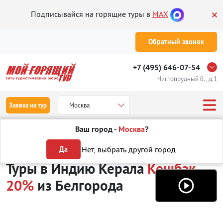
Подписывайся на горящие туры в
MAX
Обратный звонок
+7 (495) 646-07-54
Чистопрудный б., д.1
Заявка на тур
Москва
Ваш город -
Москва
?
Туры из Белгорода
Отдых в Индии
Керала
Кешбэк 20%
Нет, выбрать другой город
Да
Туры в Индию Керала
Кешбэк
20%
из Белгорода